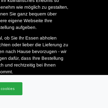
Ihr kulinarisches Erlebnis so
enehm wie möglich zu gestalten,
nen Sie ganz bequem über
ere eigene Webseite Ihre
tellung aufgeben.
l, ob Sie Ihr Essen abholen
hten oder lieber die Lieferung zu
en nach Hause bevorzugen - wir
gen dafür, dass Ihre Bestellung
sch und rechtzeitig bei Ihnen
kommt.
 freuen uns auf Ihren Besuch oder
 cookies
e Bestellung und sind bereit, Sie
 eine kulinarische Reise
zunehmen! Tauchen Sie ein in die