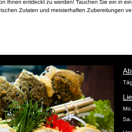
von Ihnen entdeckt zu werden! Tauchen Sie ein in e
frischen Zutaten und meisterhaften Zubereitungen v
Ab
Täg
Li
Mo.
Sa.